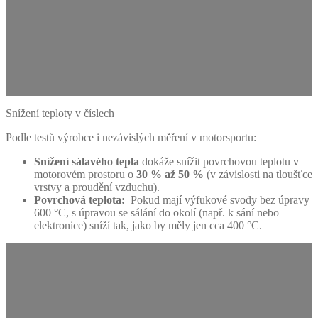
Snížení teploty v číslech
Podle testů výrobce i nezávislých měření v motorsportu:
Snížení sálavého tepla
dokáže snížit povrchovou teplotu v
motorovém prostoru o
30 % až 50 %
(v závislosti na tloušťce
vrstvy a proudění vzduchu).
Povrchová teplota:
Pokud mají výfukové svody bez úpravy
600 °C, s úpravou se sálání do okolí (např. k sání nebo
elektronice) sníží tak, jako by měly jen cca 400 °C.