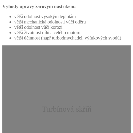
Výhody úpravy žárovým nástřikem:
větší odolnost vysokým teplotám
větší mechanická odolnosti vůči oděru
větší odolnost vůči korozi
větší životnost dílů a celého motoru
větší účinnost (např turbodmychadel, výfukových svodů)
Turbínová skříň