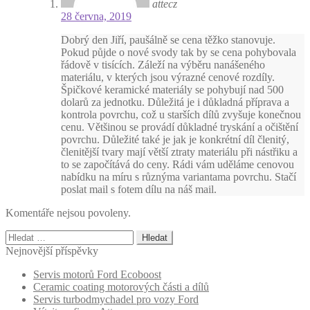
attecz
28 června, 2019
Dobrý den Jiří, paušálně se cena těžko stanovuje.
Pokud půjde o nové svody tak by se cena pohybovala
řádově v tisících. Záleží na výběru nanášeného
materiálu, v kterých jsou výrazné cenové rozdíly.
Špičkové keramické materiály se pohybují nad 500
dolarů za jednotku. Důležitá je i důkladná příprava a
kontrola povrchu, což u starších dílů zvyšuje konečnou
cenu. Většinou se provádí důkladné tryskání a očištění
povrchu. Důležité také je jak je konkrétní díl členitý,
členitější tvary mají větší ztraty materiálu při nástřiku a
to se započítává do ceny. Rádi vám uděláme cenovou
nabídku na míru s různýma variantama povrchu. Stačí
poslat mail s fotem dílu na náš mail.
Komentáře nejsou povoleny.
Vyhledávání
Nejnovější příspěvky
Servis motorů Ford Ecoboost
Ceramic coating motorových části a dílů
Servis turbodmychadel pro vozy Ford