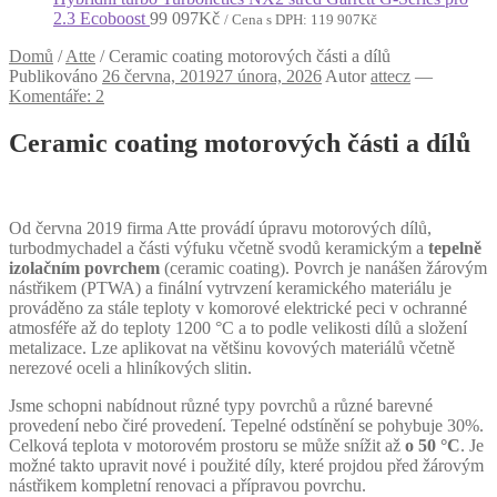
2.3 Ecoboost
99 097
Kč
/ Cena s DPH:
119 907
Kč
Domů
/
Atte
/
Ceramic coating motorových části a dílů
Publikováno
26 června, 2019
27 února, 2026
Autor
attecz
—
Komentáře: 2
Ceramic coating motorových části a dílů
Od června 2019 firma Atte provádí úpravu motorových dílů,
turbodmychadel a části výfuku včetně svodů keramickým a
tepelně
izolačním povrchem
(ceramic coating). Povrch je nanášen žárovým
nástřikem (PTWA) a finální vytrvzení keramického materiálu je
prováděno za stále teploty v komorové elektrické peci v ochranné
atmosféře až do teploty 1200 °C a to podle velikosti dílů a složení
metalizace. Lze aplikovat na většinu kovových materiálů včetně
nerezové oceli a hliníkových slitin.
Jsme schopni nabídnout různé typy povrchů a různé barevné
provedení nebo čiré provedení. Tepelné odstínění se pohybuje 30%.
Celková teplota v motorovém prostoru se může snížit až
o 50 °C
. Je
možné takto upravit nové i použité díly, které projdou před žárovým
nástřikem kompletní renovaci a přípravou povrchu.