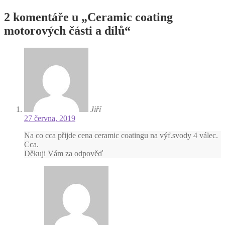
pro
příspěvek:
příspěvek
2 komentáře u „
Ceramic coating
motorových části a dílů
“
Jiří
27 června, 2019
Na co cca přijde cena ceramic coatingu na výf.svody 4 válec.
Cca.
Děkuji Vám za odpověď