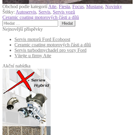
Obchod podle kategorií
Atte
,
Fiesta
,
Focus
,
Mustang
,
Novinky
Štítky:
Autoservis
,
Servis
,
Servis vozů
Navigace
Předchozí
Ceramic coating motorových části a dílů
příspěvek:
Vyhledávání
pro
Nejnovější příspěvky
příspěvek
Servis motorů Ford Ecoboost
Ceramic coating motorových části a dílů
Servis turbodmychadel pro vozy Ford
Vítejte u firmy Atte
Akční nabídka