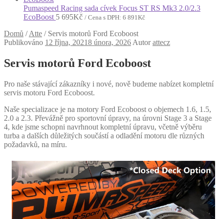
Pumaspeed Racing sada cívek Focus ST RS Mk3 2.0/2.3
EcoBoost
5 695
Kč
/ Cena s DPH:
6 891
Kč
Domů
/
Atte
/
Servis motorů Ford Ecoboost
Publikováno
12 října, 2021
8 února, 2026
Autor
attecz
Servis motorů Ford Ecoboost
Pro naše stávající zákazníky i nové, nově budeme nabízet kompletní
servis motoru Ford Ecoboost.
Naše specializace je na motory Ford Ecoboost o objemech 1.6, 1.5,
2.0 a 2.3. Převážně pro sportovní úpravy, na úrovni Stage 3 a Stage
4, kde jsme schopni navrhnout kompletní úpravu, včetně výběru
turba a dalších důležitých součástí a odladění motoru dle různých
požadavků, na míru.