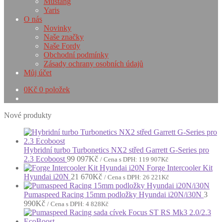
Mustang
Yaris
O nás
Novinky
Naše značky
Naše Fordy
Obchodní podmínky
Zásady ochrany osobních údajů
Můj účet
0
Kč
0 položek
Nové produkty
Hybridní turbo Turbonetics NX2 střed Garrett G-Series pro
2.3 Ecoboost
99 097
Kč
/ Cena s DPH:
119 907
Kč
Forge Intercooler Kit
Hyundai i20N
21 670
Kč
/ Cena s DPH:
26 221
Kč
Pumaspeed Racing 15mm podložky Hyundai i20N/i30N
3
990
Kč
/ Cena s DPH:
4 828
Kč