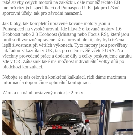
také stavby celých motorů na zakázku, dále montáž těchto EB
motorů různých specifikací od Pumaspeed UK, jak pro běžné
sportovní účely, tak pro závodní nasazení.
Jak bloky, tak kompletní upravené kované motory jsou u
Pumaspeed na vysoké úrovni. Jde hlavně o kované motory 1.6
Ecoboost nebo 2.3 Ecoboost (Mustang nebo Focus RS), které jsou
proti sérii výrazně upravené už na úrovni bloků, aby byla řešena
lepší živostnost při větších výkonech. Tyto motory jsou prověřeny
jak řadou zákazníku v UK, tak po celém světě včetně USA. Na
všechny provedené práce a dodané díly a celky poskytujeme záruku
zde v ČR. Zákazník také má možnost individuální volby dílů po
předchozí konzultaci.
Nebojte se nás oslovit s konkrétní kalkulací, rádi dáme maximum
informací a doporučíme optimální konfiguraci.
Záruka na námi postavený motor je 2 roky.