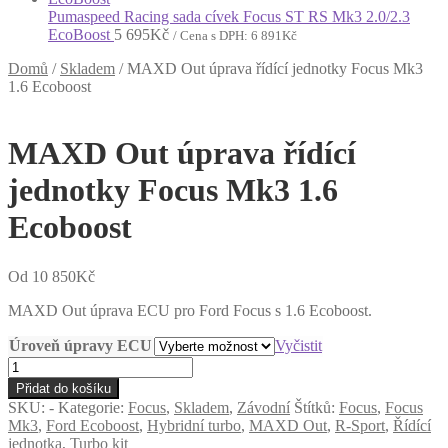
Pumaspeed Racing sada cívek Focus ST RS Mk3 2.0/2.3
EcoBoost
5 695
Kč
/ Cena s DPH:
6 891
Kč
Domů
/
Skladem
/
MAXD Out úprava řídící jednotky Focus Mk3
1.6 Ecoboost
MAXD Out úprava řídící
jednotky Focus Mk3 1.6
Ecoboost
Od
10 850
Kč
MAXD Out úprava ECU pro Ford Focus s 1.6 Ecoboost.
Úroveň úpravy ECU
Vyčistit
MAXD
Out
Přidat do košíku
úprava
SKU:
-
Kategorie:
Focus
,
Skladem
,
Závodní
Štítků:
Focus
,
Focus
řídící
Mk3
,
Ford Ecoboost
,
Hybridní turbo
,
MAXD Out
,
R-Sport
,
Řídící
jednotky
jednotka
,
Turbo kit