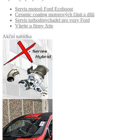
na
Servis motorů Ford Ecoboost
stránce
Ceramic coating motorových části a dílů
produktu
Servis turbodmychadel pro vozy Ford
Vítejte u firmy Atte
Akční nabídka