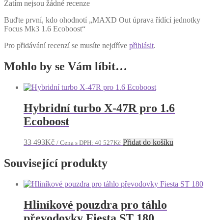
Zatím nejsou žádné recenze
Buďte první, kdo ohodnotí „MAXD Out úprava řídící jednotky
Focus Mk3 1.6 Ecoboost“
Pro přidávání recenzí se musíte nejdříve
přihlásit
.
Mohlo by se Vám líbit…
Hybridní turbo X-47R pro 1.6
Ecoboost
33 493
Kč
Přidat do košíku
/ Cena s DPH:
40 527
Kč
Související produkty
Hliníkové pouzdra pro táhlo
převodovky Fiesta ST 180