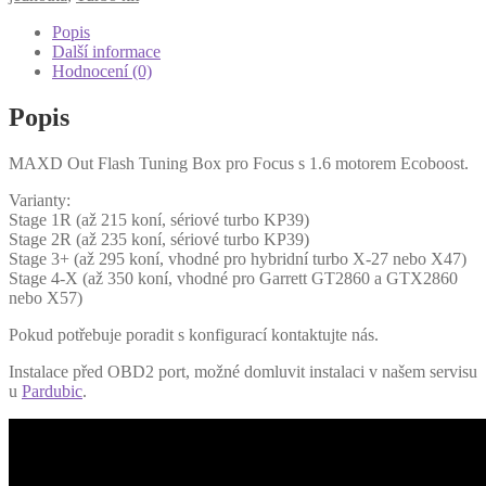
Focus
Mk3
Popis
1.6
Další informace
Ecoboost
Hodnocení (0)
množství
Popis
MAXD Out Flash Tuning Box pro Focus s 1.6 motorem Ecoboost.
Varianty:
Stage 1R (až 215 koní, sériové turbo KP39)
Stage 2R (až 235 koní, sériové turbo KP39)
Stage 3+ (až 295 koní, vhodné pro hybridní turbo X-27 nebo X47)
Stage 4-X (až 350 koní, vhodné pro Garrett GT2860 a GTX2860
nebo X57)
Pokud potřebuje poradit s konfigurací kontaktujte nás.
Instalace před OBD2 port, možné domluvit instalaci v našem servisu
u
Pardubic
.