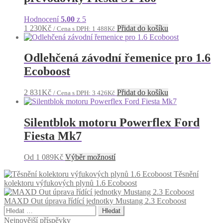
Hodnocení
5.00
z 5
1 230
Kč
Přidat do košíku
/ Cena s DPH:
1 488
Kč
Odlehčená závodní řemenice pro 1.6
Ecoboost
2 831
Kč
Přidat do košíku
/ Cena s DPH:
3 426
Kč
Silentblok motoru Powerflex Ford
Fiesta Mk7
Tento
Od
1 089
Kč
Výběr možností
produkt
Těsnění
má
kolektoru výfukových plynů 1.6 Ecoboost
více
variant.
MAXD Out úprava řídící jednotky Mustang 2.3 Ecoboost
Možnosti
Vyhledávání
lze
vybrat
Nejnovější příspěvky