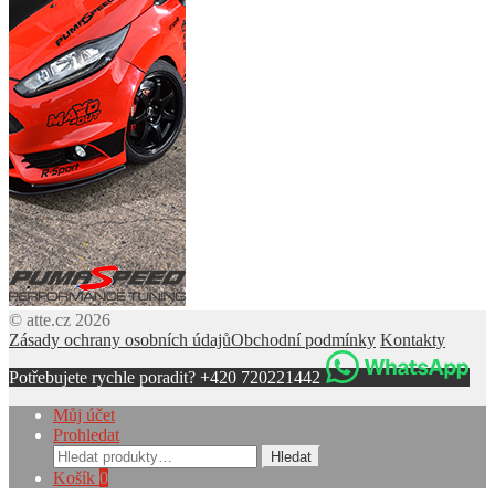
© atte.cz 2026
Zásady ochrany osobních údajů
Obchodní podmínky
Kontakty
Potřebujete rychle poradit? +420 720221442
Můj účet
Prohledat
Hledat:
Hledat
Košík
0