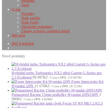
Mustang
Yaris
O nás
Novinky
Naše značky
Naše Fordy
Obchodní podmínky
Zásady ochrany osobních údajů
Můj účet
0
Kč
0 položek
Nové produkty
Hybridní turbo Turbonetics NX2 střed Garrett G-Series pro
2.3 Ecoboost
99 097
Kč
/ Cena s DPH:
119 907
Kč
Forge Intercooler Kit
Hyundai i20N
21 670
Kč
/ Cena s DPH:
26 221
Kč
Pumaspeed Racing 15mm podložky Hyundai i20N/i30N
3
990
Kč
/ Cena s DPH:
4 828
Kč