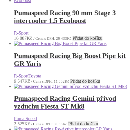
Pumaspeed Racing 90 mm Stage 3
intercooler 1.5 Ecoboost
R-Sport
16 887
Kč
Přidat do košíku
/ Cena s DPH:
20 433
Kč
Pumaspeed Racing Big Boost Pipe kit
GR Yaris
R-Sport
Toyota
9 547
Kč
Přidat do košíku
/ Cena s DPH:
11 552
Kč
Pumaspeed Racing Gemini přívod
vzduchu Fiesta ST Mk8
Puma Speed
2 525
Kč
Přidat do košíku
/ Cena s DPH:
3 055
Kč