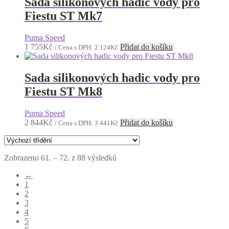
Sada silikonových hadic vody pro
Fiestu ST Mk7
Puma Speed
1 755
Kč
Přidat do košíku
/ Cena s DPH:
2 124
Kč
Sada silikonových hadic vody pro
Fiestu ST Mk8
Puma Speed
2 844
Kč
Přidat do košíku
/ Cena s DPH:
3 441
Kč
Zobrazeno 61. – 72. z 88 výsledků
←
1
2
3
4
5