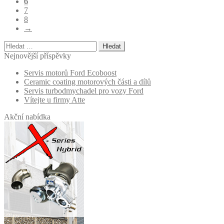
6
7
8
→
Vyhledávání
Nejnovější příspěvky
Servis motorů Ford Ecoboost
Ceramic coating motorových části a dílů
Servis turbodmychadel pro vozy Ford
Vítejte u firmy Atte
Akční nabídka