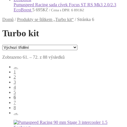
Pumaspeed Racing sada cívek Focus ST RS Mk3 2.0/2.3
EcoBoost
5 695
Kč
/ Cena s DPH:
6 891
Kč
Domů
/
Produkty se štítkem „Turbo kit“
/
Stránka 6
Turbo kit
Zobrazeno 61. – 72. z 88 výsledků
←
1
2
3
4
5
6
7
8
→