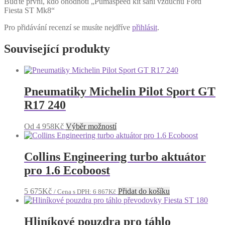
Buďte první, kdo ohodnotí „Pumaspeed kit saní vzduchu Ford
Fiesta ST Mk8“
Pro přidávání recenzí se musíte nejdříve
přihlásit
.
Související produkty
Pneumatiky Michelin Pilot Sport GT
R17 240
Tento
Od
4 958
Kč
Výběr možností
produkt
má
více
Collins Engineering turbo aktuátor
variant.
pro 1.6 Ecoboost
Možnosti
lze
vybrat
5 675
Kč
Přidat do košíku
/ Cena s DPH:
6 867
Kč
na
stránce
produktu
Hliníkové pouzdra pro táhlo