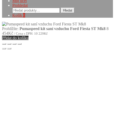
Můj účet
Prohledat
Hledat:
Hledat
Košík
0
Prohlížíte:
Pumaspeed kit saní vzduchu Ford Fiesta ST Mk8
8
454
Kč
/ Cena s DPH:
10 229
Kč
Přidat do košíku