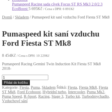
Pumaspeed Racing sada cívek Focus ST RS Mk3 2.0/2.3
EcoBoost
5 695
Kč
/ Cena s DPH:
6 891
Kč
Domů
/
Skladem
/
Pumaspeed kit saní vzduchu Ford Fiesta ST Mk8
Pumaspeed kit saní vzduchu
Ford Fiesta ST Mk8
8 454
Kč
/ Cena s DPH:
10 229
Kč
Pumaspeed Racing Gemini Twin Induction Kit Fiesta ST Mk8
2018-
Pumaspeed
kit
Přidat do košíku
saní
Kategorie:
Fiesta
,
Puma
,
Skladem
Štítků:
Fiesta
,
Fiesta Mk8
,
Fiesta
vzduchu
ST Mk8
,
Ford Ecoboost
,
Hybridní turbo
,
Intercooler
,
Puma Mk2
,
Ford
Puma Speed
,
R-Sport
,
Racing
,
Stage 3
,
Turbo kit
,
Turbodmychadlo
,
Fiesta
Vzduchové sání
ST
Mk8