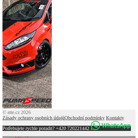
© atte.cz 2026
Zásady ochrany osobních údajů
Obchodní podmínky
Kontakty
Potřebujete rychle poradit? +420 720221442