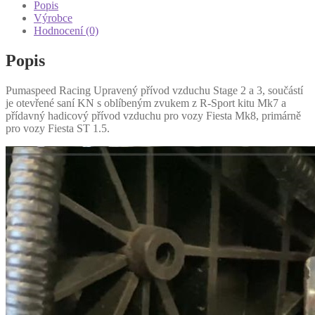
množství
Popis
Výrobce
Hodnocení (0)
Popis
Pumaspeed Racing Upravený přívod vzduchu Stage 2 a 3, součástí
je otevřené saní KN s oblíbeným zvukem z R-Sport kitu Mk7 a
přídavný hadicový přívod vzduchu pro vozy Fiesta Mk8, primárně
pro vozy Fiesta ST 1.5.