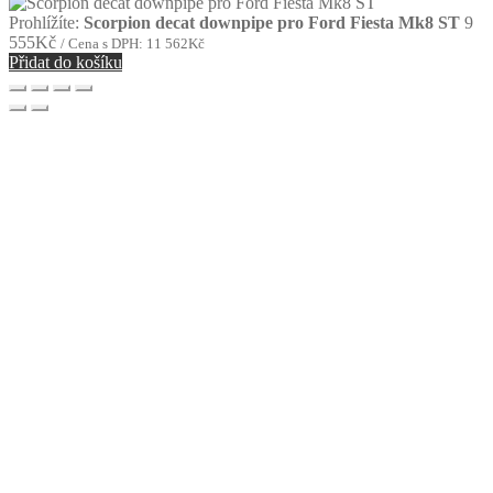
Prohlížíte:
Scorpion decat downpipe pro Ford Fiesta Mk8 ST
9
555
Kč
/ Cena s DPH:
11 562
Kč
Přidat do košíku