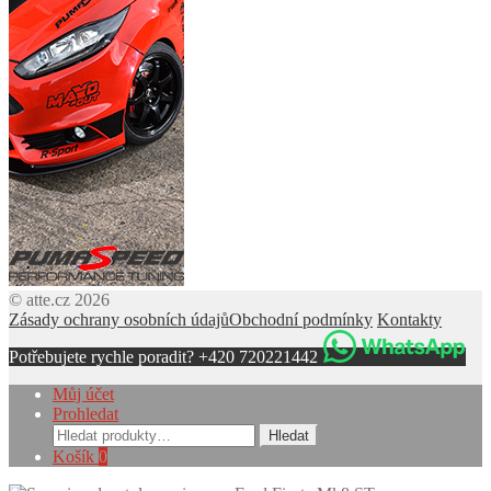
© atte.cz 2026
Zásady ochrany osobních údajů
Obchodní podmínky
Kontakty
Potřebujete rychle poradit? +420 720221442
Můj účet
Prohledat
Hledat:
Hledat
Košík
0