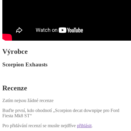
Výrobce
Scorpion Exhausts
Recenze
Zatím nejsou žádné recenze
Buďte první, kdo ohodnotí „Scorpion decat downpipe pro Ford
Fiesta Mk8 ST“
Pro přidávání recenzí se musíte nejdříve
přihlásit
.