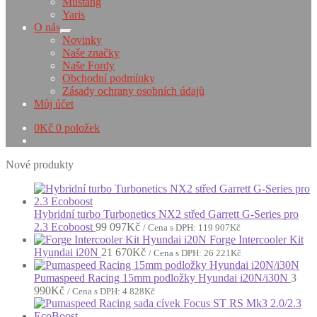
Mustang
Yaris
O nás
Expand
Novinky
child
Naše značky
menu
Naše Fordy
Obchodní podmínky
Zásady ochrany osobních údajů
Můj účet
0
Kč
0 položek
Nové produkty
Hybridní turbo Turbonetics NX2 střed Garrett G-Series pro
2.3 Ecoboost
99 097
Kč
/ Cena s DPH:
119 907
Kč
Forge Intercooler Kit
Hyundai i20N
21 670
Kč
/ Cena s DPH:
26 221
Kč
Pumaspeed Racing 15mm podložky Hyundai i20N/i30N
3
990
Kč
/ Cena s DPH:
4 828
Kč