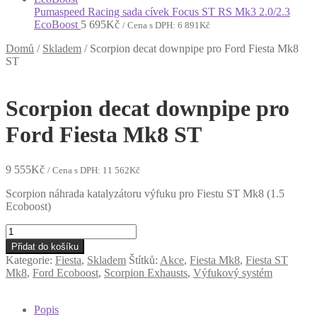
Pumaspeed Racing sada cívek Focus ST RS Mk3 2.0/2.3
EcoBoost
5 695
Kč
/ Cena s DPH:
6 891
Kč
Domů
/
Skladem
/
Scorpion decat downpipe pro Ford Fiesta Mk8
ST
Scorpion decat downpipe pro
Ford Fiesta Mk8 ST
9 555
Kč
/ Cena s DPH:
11 562
Kč
Scorpion náhrada katalyzátoru výfuku pro Fiestu ST Mk8 (1.5
Ecoboost)
Scorpion
decat
Přidat do košíku
downpipe
Kategorie:
Fiesta
,
Skladem
Štítků:
Akce
,
Fiesta Mk8
,
Fiesta ST
pro
Mk8
,
Ford Ecoboost
,
Scorpion Exhausts
,
Výfukový systém
Ford
Fiesta
Mk8
Popis