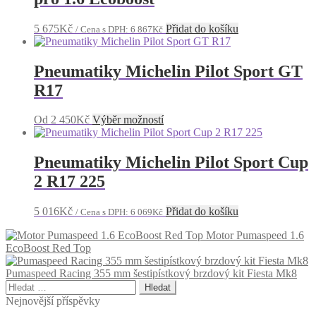
5 675
Kč
Přidat do košíku
/ Cena s DPH:
6 867
Kč
Pneumatiky Michelin Pilot Sport GT
R17
Tento
Od
2 450
Kč
Výběr možností
produkt
má
více
Pneumatiky Michelin Pilot Sport Cup
variant.
2 R17 225
Možnosti
lze
vybrat
5 016
Kč
Přidat do košíku
/ Cena s DPH:
6 069
Kč
na
stránce
Motor Pumaspeed 1.6
produktu
EcoBoost Red Top
Pumaspeed Racing 355 mm šestipístkový brzdový kit Fiesta Mk8
Vyhledávání
Nejnovější příspěvky