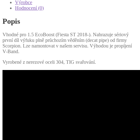
ST
Výrobce
množství
Hodnocení (0)
Popis
Vhodné pro 1.5 EcoBoost (Fiesta ST 2018-). Nahrazuje sériový
první díl výfuku plně průchozím věděním (decat pipe) od firmy
Scorpion. Lze namontovat v našem servisu. Výhodou je propíjení
V-Band.
Vyrobené z nerezové oceli 304, TIG svařování.