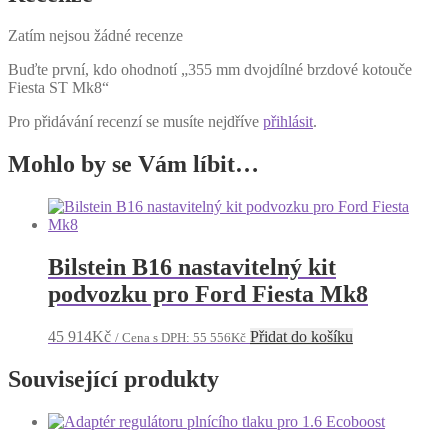
Zatím nejsou žádné recenze
Buďte první, kdo ohodnotí „355 mm dvojdílné brzdové kotouče
Fiesta ST Mk8“
Pro přidávání recenzí se musíte nejdříve
přihlásit
.
Mohlo by se Vám líbit…
Bilstein B16 nastavitelný kit
podvozku pro Ford Fiesta Mk8
45 914
Kč
Přidat do košíku
/ Cena s DPH:
55 556
Kč
Související produkty