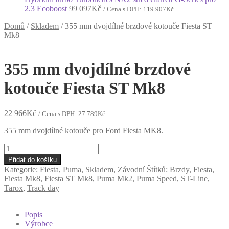
2.3 Ecoboost
99 097
Kč
/ Cena s DPH:
119 907
Kč
Domů
/
Skladem
/
355 mm dvojdílné brzdové kotouče Fiesta ST
Mk8
355 mm dvojdílné brzdové
kotouče Fiesta ST Mk8
22 966
Kč
/ Cena s DPH:
27 789
Kč
355 mm dvojdílné kotouče pro Ford Fiesta MK8.
355
mm
Přidat do košíku
dvojdílné
Kategorie:
Fiesta
,
Puma
,
Skladem
,
Závodní
Štítků:
Brzdy
,
Fiesta
,
brzdové
Fiesta Mk8
,
Fiesta ST Mk8
,
Puma Mk2
,
Puma Speed
,
ST-Line
,
kotouče
Tarox
,
Track day
Fiesta
ST
Mk8
Popis
množství
Výrobce