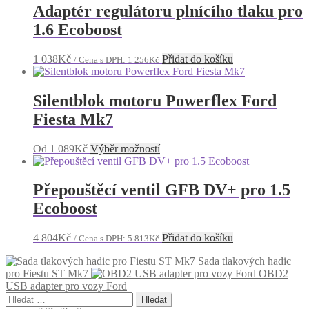
Adaptér regulátoru plnícího tlaku pro
1.6 Ecoboost
1 038
Kč
Přidat do košíku
/ Cena s DPH:
1 256
Kč
Silentblok motoru Powerflex Ford
Fiesta Mk7
Tento
Od
1 089
Kč
Výběr možností
produkt
má
více
Přepouštěcí ventil GFB DV+ pro 1.5
variant.
Ecoboost
Možnosti
lze
vybrat
4 804
Kč
Přidat do košíku
/ Cena s DPH:
5 813
Kč
na
stránce
Sada tlakových hadic
produktu
pro Fiestu ST Mk7
OBD2
USB adapter pro vozy Ford
Vyhledávání