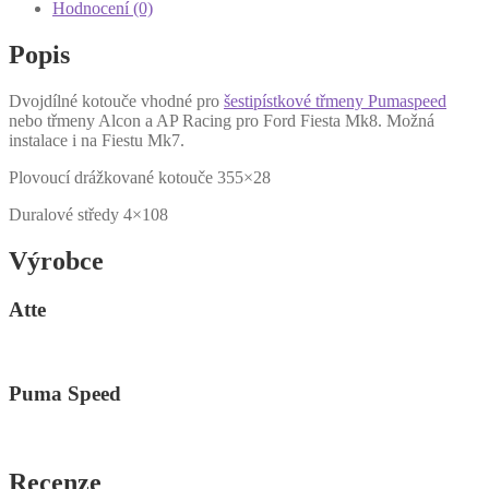
Hodnocení (0)
Popis
Dvojdílné kotouče vhodné pro
šestipístkové třmeny Pumaspeed
nebo třmeny Alcon a AP Racing pro Ford Fiesta Mk8. Možná
instalace i na Fiestu Mk7.
Plovoucí drážkované kotouče 355×28
Duralové středy 4×108
Výrobce
Atte
Puma Speed
Recenze