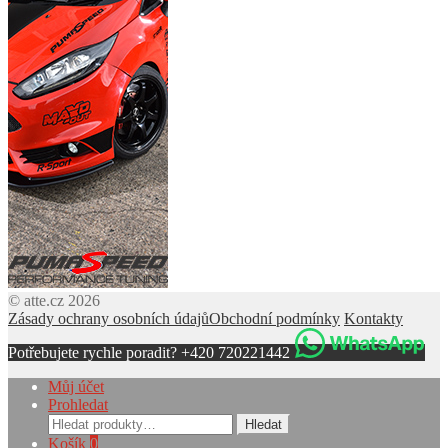
© atte.cz 2026
Zásady ochrany osobních údajů
Obchodní podmínky
Kontakty
Potřebujete rychle poradit? +420 720221442
Můj účet
Prohledat
Hledat:
Hledat
Košík
0