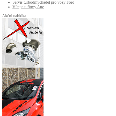
Servis turbodmychadel pro vozy Ford
na
Vítejte u firmy Atte
stránce
produktu
Akční nabídka