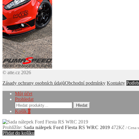
© atte.cz 2026
Zásady ochrany osobních údajů
Obchodní podmínky
Kontakty
Potřeb
Můj účet
Prohledat
Hledat:
Hledat
Košík
0
Prohlížíte:
Sada nálepek Ford Fiesta RS WRC 2019
472
Kč
/ Cena 
Přidat do košíku