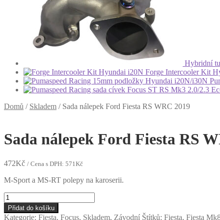
Hybridní t
Forge Intercooler Kit 
Pu
Domů
/
Skladem
/
Sada nálepek Ford Fiesta RS WRC 2019
Sada nálepek Ford Fiesta RS 
472
Kč
/ Cena s DPH:
571
Kč
M-Sport a MS-RT polepy na karoserii.
Sada
nálepek
Přidat do košíku
Ford
Kategorie:
Fiesta
,
Focus
,
Skladem
,
Závodní
Štítků:
Fiesta
,
Fiesta Mk