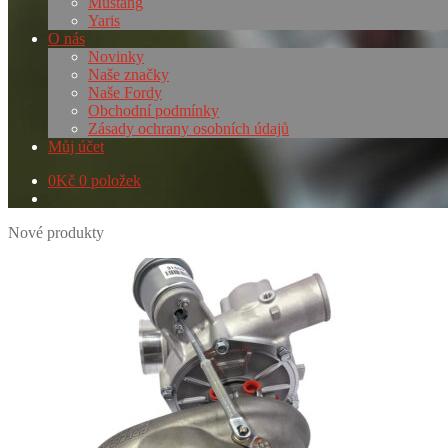
Mustang
Yaris
O nás
Novinky
Naše značky
Naše Fordy
Obchodní podmínky
Zásady ochrany osobních údajů
Můj účet
0
Kč
0 položek
Nové produkty