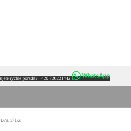
ujete rychle poradit? +420 720221442
s DPH:
571
Kč