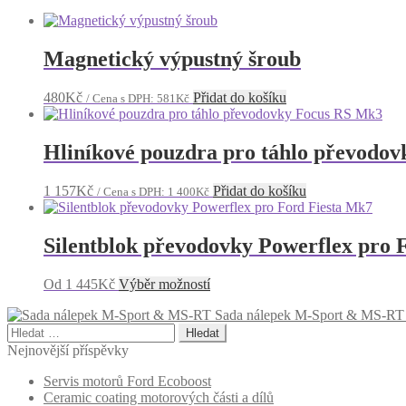
Magnetický výpustný šroub
480
Kč
Přidat do košíku
/ Cena s DPH:
581
Kč
Hliníkové pouzdra pro táhlo převodo
1 157
Kč
Přidat do košíku
/ Cena s DPH:
1 400
Kč
Silentblok převodovky Powerflex pro 
Tento
Od
1 445
Kč
Výběr možností
produkt
Sada nálepek M-Sport & MS-RT
má
Vyhledávání
více
variant.
Nejnovější příspěvky
Možnosti
Servis motorů Ford Ecoboost
lze
Ceramic coating motorových části a dílů
vybrat