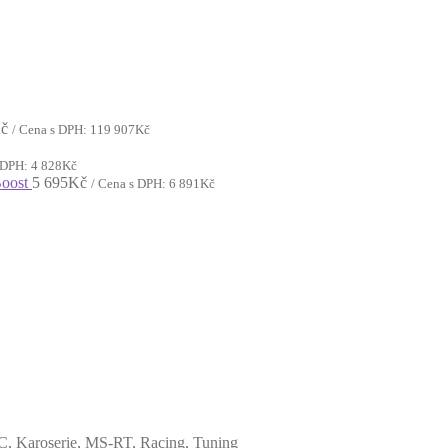
č
/ Cena s DPH:
119 907
Kč
s DPH:
4 828
Kč
oost
5 695
Kč
/ Cena s DPH:
6 891
Kč
C
,
Karoserie
,
MS-RT
,
Racing
,
Tuning