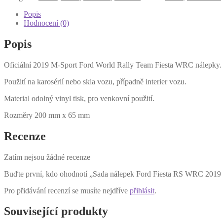
Fiesta
RS
Popis
WRC
Hodnocení (0)
2019
množství
Popis
Oficiální 2019 M-Sport Ford World Rally Team Fiesta WRC nálepky
Použití na karosérií nebo skla vozu, případně interier vozu.
Material odolný vinyl tisk, pro venkovní použití.
Rozměry 200 mm x 65 mm
Recenze
Zatím nejsou žádné recenze
Buďte první, kdo ohodnotí „Sada nálepek Ford Fiesta RS WRC 201
Pro přidávání recenzí se musíte nejdříve
přihlásit
.
Související produkty