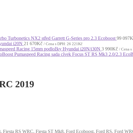
urbo Turbonetics NX2 střed Garrett G-Series pro 2.3 Ecoboost
99 097
K
Hyundai i20N
21 670
Kč
/ Cena s DPH:
26 221
Kč
maspeed Racing 15mm podložky Hyundai i20N/i30N
3 990
Kč
/ Cena 
Pumaspeed Racing sada cívek Focus ST RS Mk3 2.0/2.3 EcoB
WRC 2019
8
,
Fiesta RS WRC
,
Fiesta ST Mk8
,
Ford Ecoboost
,
Ford RS
,
Ford WR