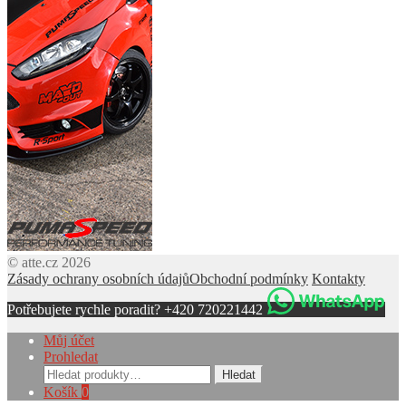
© atte.cz 2026
Zásady ochrany osobních údajů
Obchodní podmínky
Kontakty
Potřebujete rychle poradit? +420 720221442
Můj účet
Prohledat
Hledat:
Hledat
Košík
0