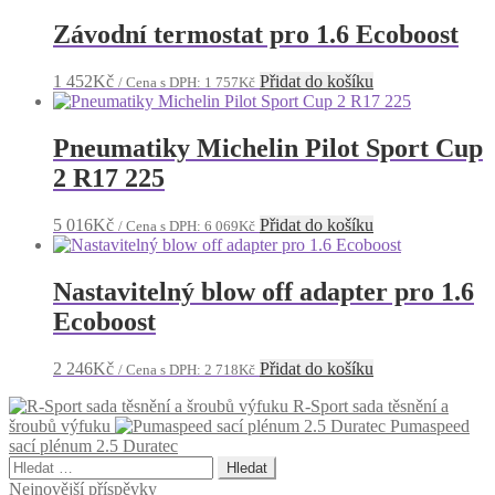
Závodní termostat pro 1.6 Ecoboost
1 452
Kč
Přidat do košíku
/ Cena s DPH:
1 757
Kč
Pneumatiky Michelin Pilot Sport Cup
2 R17 225
5 016
Kč
Přidat do košíku
/ Cena s DPH:
6 069
Kč
Nastavitelný blow off adapter pro 1.6
Ecoboost
2 246
Kč
Přidat do košíku
/ Cena s DPH:
2 718
Kč
R-Sport sada těsnění a
šroubů výfuku
Pumaspeed
sací plénum 2.5 Duratec
Vyhledávání
Nejnovější příspěvky