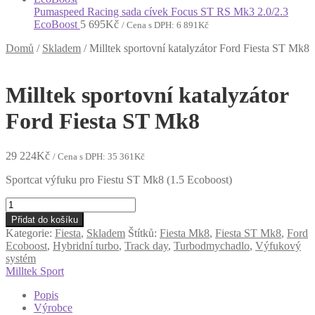
Pumaspeed Racing sada cívek Focus ST RS Mk3 2.0/2.3
EcoBoost
5 695
Kč
/ Cena s DPH:
6 891
Kč
Domů
/
Skladem
/
Milltek sportovní katalyzátor Ford Fiesta ST Mk8
Milltek sportovní katalyzátor
Ford Fiesta ST Mk8
29 224
Kč
/ Cena s DPH:
35 361
Kč
Sportcat výfuku pro Fiestu ST Mk8 (1.5 Ecoboost)
Milltek
sportovní
Přidat do košíku
katalyzátor
Kategorie:
Fiesta
,
Skladem
Štítků:
Fiesta Mk8
,
Fiesta ST Mk8
,
Ford
Ford
Ecoboost
,
Hybridní turbo
,
Track day
,
Turbodmychadlo
,
Výfukový
Fiesta
systém
ST
Milltek Sport
Mk8
množství
Popis
Výrobce