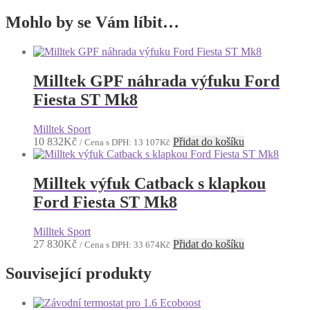
Mohlo by se Vám líbit…
Milltek GPF náhrada výfuku Ford
Fiesta ST Mk8
Milltek Sport
10 832
Kč
Přidat do košíku
/ Cena s DPH:
13 107
Kč
Milltek výfuk Catback s klapkou
Ford Fiesta ST Mk8
Milltek Sport
27 830
Kč
Přidat do košíku
/ Cena s DPH:
33 674
Kč
Související produkty